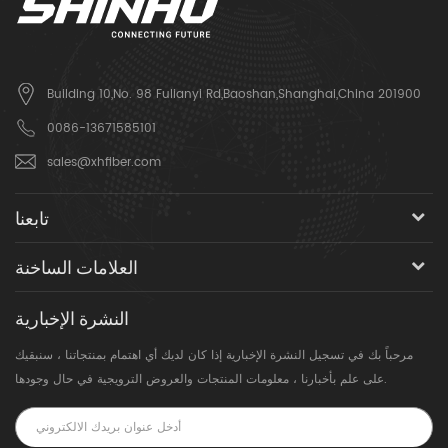
Building 10,No. 98 Fulianyi Rd,Baoshan,Shanghai,China 201900
0086-13671585101
sales@xhfiber.com
تابعنا
العلامات الساخنة
النشرة الإخبارية
مرحباً بك في تسجيل النشرة الإخبارية إذا كان لديك أي اهتمام بمنتجاتنا ، سنبقيك
على علم بأخبارنا ، معلومات المنتجات والعروض الترويجية في حال وجودها.