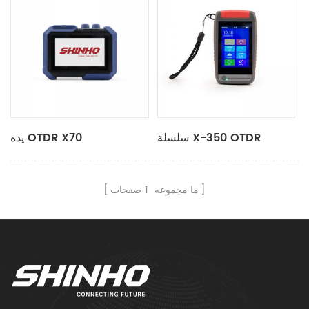
سلسلة X-350 OTDR
يده OTDR X70
ما مجموعه
1
صفحات