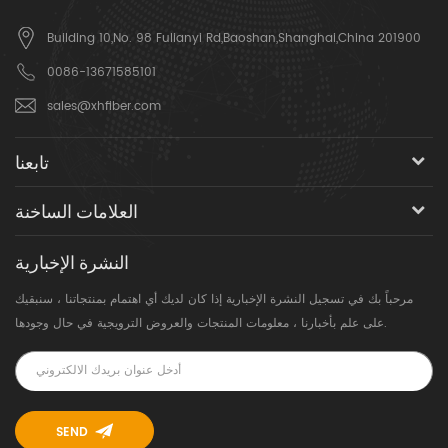
Building 10,No. 98 Fulianyi Rd,Baoshan,Shanghai,China 201900
0086-13671585101
sales@xhfiber.com
تابعنا
العلامات الساخنة
النشرة الإخبارية
مرحباً بك في تسجيل النشرة الإخبارية إذا كان لديك أي اهتمام بمنتجاتنا ، سنبقيك
على علم بأخبارنا ، معلومات المنتجات والعروض الترويجية في حال وجودها.