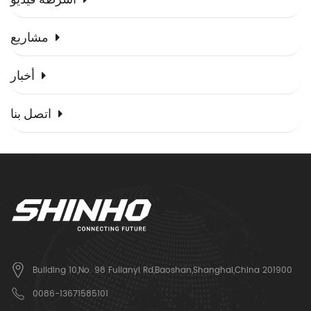
مشاريع
أخبار
اتصل بنا
Building 10,No. 98 Fulianyi Rd,Baoshan,Shanghai,China 201900
0086-13671585101