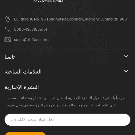
Building 10,No. 98 Fulianyi Rd,Baoshan,Shanghai,China 201900
0086-13671585101
sales@xhfiber.com
تابعنا
العلامات الساخنة
النشرة الإخبارية
مرحباً بك في تسجيل النشرة الإخبارية إذا كان لديك أي اهتمام بمنتجاتنا ، سنبقيك
على علم بأخبارنا ، معلومات المنتجات والعروض الترويجية في حال وجودها.