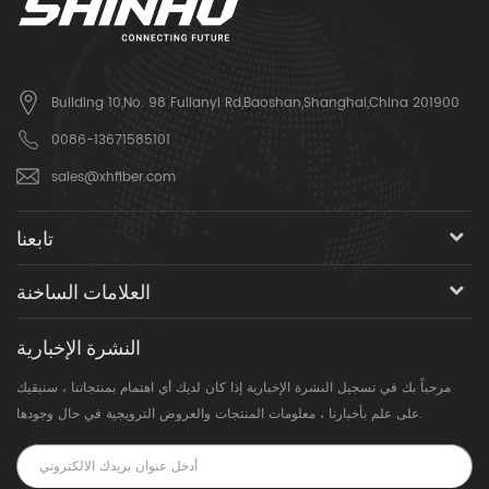
Building 10,No. 98 Fulianyi Rd,Baoshan,Shanghai,China 201900
0086-13671585101
sales@xhfiber.com
تابعنا
العلامات الساخنة
النشرة الإخبارية
مرحباً بك في تسجيل النشرة الإخبارية إذا كان لديك أي اهتمام بمنتجاتنا ، سنبقيك
على علم بأخبارنا ، معلومات المنتجات والعروض الترويجية في حال وجودها.