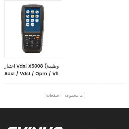
اختبار Vdsl X5008 (وظيفة
Adsl / Vdsl / Opm / Vfl
/ Tdr / تعقب النغمات)
ما مجموعه
1
صفحات