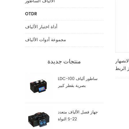
الألياف الساطور
OTDR
أداة اختبار الألياف
مجموعة أدوات الألياف
انصهار
منتجات جديدة
LDC-100 ساطور ألياف
بصرية بقطر كبير
جهاز فصل الألياف متعدد
النواة S-22