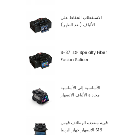
الاستقطاب الحفاظ على
الألياف (بعد الظهر)
فالانصهار S-12
S-37 LDF Speialty Fiber
Fusion Splicer
الأساسية إلى الأساسية
محاذاة الألياف الانصهار
جهاز الربط X900
قوية متعددة الوظائف قوس
الانصهار جهاز الربط S16