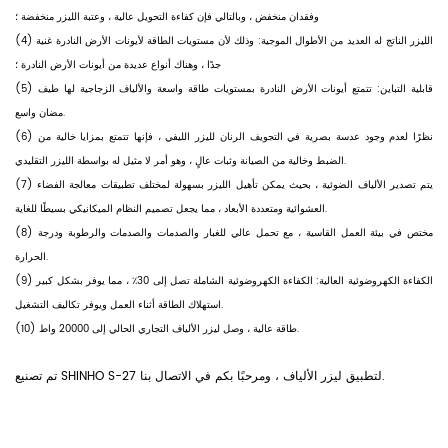
وفقدان منخفض ، وبالتالي فإن كفاءة التحويل عالية ، وعتبة الليزر منخفضة ؛
(4) الليزر الناتج له العديد من الأطوال الموجية: وذلك لأن مستويات الطاقة لأيونات الأرض النادرة غنية
جدًا ، وهناك أنواع عديدة من أيونات الأرض النادرة ؛
(5) قابلية التباين: تتمتع أيونات الأرض النادرة بمستويات طاقة واسعة والألياف الزجاجية لها طيف
مضان واسع.
(6) نظرًا لعدم وجود عدسة بصرية في التجويف الرنان لليزر الليفي ، فإنها تتمتع بمزايا خالية من
الضبط وخالية من الصيانة وثبات عالٍ ، وهو أمر لا مثيل له بواسطة الليزر التقليدي.
(7) يتم تصدير الألياف الضوئية ، بحيث يمكن تأهيل الليزر بسهولة لمختلف تطبيقات معالجة الفضاء
العشوائية ومتعددة الأبعاد ، مما يجعل تصميم النظام الميكانيكي بسيطًا للغاية.
(8) مختص في بيئة العمل القاسية ، مع تحمل عالي للغبار والصدمات والصدمات والرطوبة ودرجة
الحرارة.
(9) الكفاءة الكهروضوئية العالية: الكفاءة الكهروضوئية الشاملة تصل إلى 30٪ ، مما يوفر بشكل كبير
استهلاك الطاقة أثناء العمل ويوفر تكاليف التشغيل.
(10) طاقة عالية ، وصل ليزر الألياف التجاري الحالي إلى 20000 واط.
تم تصنيع SHINHO S-27 لتطبيق ليزر الألياف ، ومرحبًا بكم في الاتصال بنا.