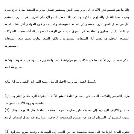
غالبًا ما يتم تقسيم ليزر الألياف إلى ليزر ليفي نابض ومستمر. تتميز الليزرات النبضية بقدرة خرج كبيرة
وهي مناسبة للنقش والقطع والنطاق ، وما إلى ذلك. معدل النمو الإجمالي لليزر نبضي الليزر المستمر
أقل من معدل النمو لليزر المستمر ذي الطاقة المتوسطة والعالية ، وتكون الحواجز أقل. هناك العديد
من المشاركين المحليين والمنافسة في السوق شرسة. في الوقت الحاضر ، يكاد أداء منتجات الشركات
المصنعة المحلية هو نفس أداء المنتجات المستوردة ، ولكن السعر يقارب نصف سعر المنتجات
المستوردة.
يمكن تصميم
ليزر الألياف
بشكل متكامل ، مع موثوقية عالية ، واستقرار جيد ، وهيكل مضغوط ، وتكلفة
تصنيع منخفضة.
كممثل لتقنية الليزر من الجيل الثالث ، تتمتع الليزرات الليفية بالمزايا التالية:
(1) مزايا التصغير والتكثيف الناجم عن انخفاض تكلفة تصنيع الألياف الضوئية الزجاجية والتكنولوجيا
الناضجة ومرونة الألياف الضوئية ؛
(2) لا تحتاج الألياف الزجاجية إلى مطابقة طور صارمة لضوء المضخة الساقط مثل البلورة ، وذلك
بسبب التوسيع غير المنتظم الناجم عن انقسام المصفوفة الزجاجية ، مما ينتج عنه نطاق امتصاص أوسع
؛
(3) تحتوي المادة الزجاجية على نسبة منخفضة جدًا من الحجم إلى المساحة ، وتبديد سريع للحرارة