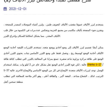
شرح مفصل لمبدأ وخصائص ليزر الألياف (2)
2021-12-01
يستخدم ليزر الألياف عمومًا مقضب الألياف كتجويف طنين ، وليزر أشباه الموصلات كمصدر للمضخة ،
ويقترن ضوء المضخة بألياف مكاسب من مجمع الحزمة وينعكس عدة مرات في الكسوة من خلال قلب
الألياف المخدر ، مما يشكل انعكاسًا للسكان وإخراج الليزر.
يمكن أيضًا تقسيم ليزر الألياف إلى وضع أحادي ووضع متعدد. تستخدم الليزرات الليفية أحادية الوضع
الألياف أحادية الوضع كوسيط ربح ، وتعمل فقط على وضع الليزر الأساسي بثبات. يحتوي الليزر أحادي
الوضع على طاقة مركزة وزاوية تباعد صغيرة. تتمتع بمزايا في المعالجة بالليزر التي تتطلب كثافة طاقة
/
Shinho S-27
عالية ، لكن قوة الليزر أحادي الوضع تقل بشكل عام عن 2 كيلو وات. يمكنك استخدام
S-37 للوصل. توجد ليزرات الألياف متعددة الأوضاع في كل من الوضع الأساسي والأوضاع الأخرى عالية
الترتيب. لذلك ، الشعاع متباعد ، البقعة أكبر ، والطاقة أعلى ، وهو أكثر ملاءمة للمعالجة التي تتطلب
منطقة تسخين أثقل.