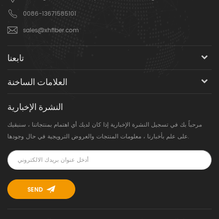
0086-13671585101
sales@xhfiber.com
تابعنا
العلامات الساخنة
النشرة الإخبارية
مرحباً بك في تسجيل النشرة الإخبارية إذا كان لديك أي اهتمام بمنتجاتنا ، سنبقيك
على علم بأخبارنا ، معلومات المنتجات والعروض الترويجية في حال وجودها.