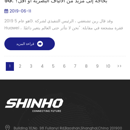
5G: بحاجة إلى مزيد من الألياف البصرية أو أقل؟
2019-06-11
2019 هو عام 5G. وقد قال رين تشنغفي ، الرئيس التنفيذي لشركة
Huawei ، فقرة مشجعة في مقابلة: "نحن لا نتأثر حتى العالم يتغير دائمًا.
لأننا واثقون. منتجاتنا أخطر من الآخرين ، لذا العملاء يجب أن تختار ...
قراءة المزيد
2
3
4
5
6
7
8
9
10
>>
1
Building 10,No. 98 Fulianyi Rd,Baoshan,Shanghai,China 201900