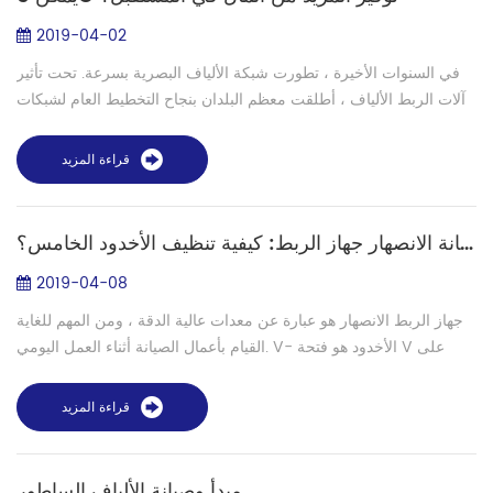
2019-04-02
في السنوات الأخيرة ، تطورت شبكة الألياف البصرية بسرعة. تحت تأثير
آلات الربط الألياف ، أطلقت معظم البلدان بنجاح التخطيط العام لشبكات
الألياف البصرية. وفقًا للترتيب ذي الصلة في البلاد ، سيتم إجراء تجارب...
قراءة المزيد
صيانة الانصهار جهاز الربط: كيفية تنظيف الأخدود الخامس؟
2019-04-08
جهاز الربط الانصهار هو عبارة عن معدات عالية الدقة ، ومن المهم للغاية
القيام بأعمال الصيانة أثناء العمل اليومي. V- الأخدود هو فتحة V على
الركيزة السيراميك من عرض ضيق ، بسهولة لتجميع الغبار الذي سوف
جعل...
قراءة المزيد
مبدأ وصيانة الألياف الساطور