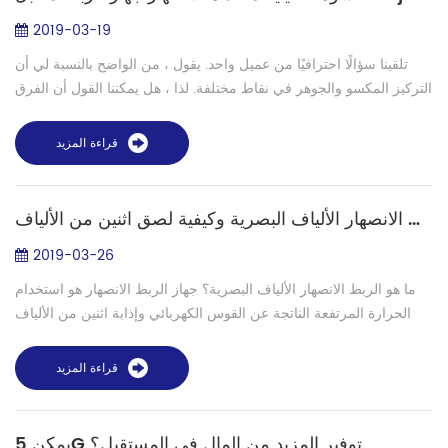
2019-03-19
تلقينا سؤالًا احترافيًا من عميل واحد. يقول ، من الواضح بالنسبة لي أن
التركيز المكسو والجوهر في نقاط مختلفة. لذا ، هل يمكننا القول أن الفرق
بين الطرز ذات المحركات المكسوة بأربعة محركات (Active V
Groove...
قراءة المزيد
ما هو الربط الانصهار الألياف البصرية وكيفية لصق اثنين من الألياف
2019-03-26
ما هو الربط الانصهار الألياف البصرية؟ جهاز الربط الانصهار هو استخدام
الحرارة المرتفعة الناتجة عن القوس الكهربائي وإذابة اثنين من الألياف
الضوئية معًا في وجوههم النهائية ، لتشكيل ألياف طويلة مفردة. بتع...
قراءة المزيد
يمكن 5G توفير المزيد من المال في المستقبل؟