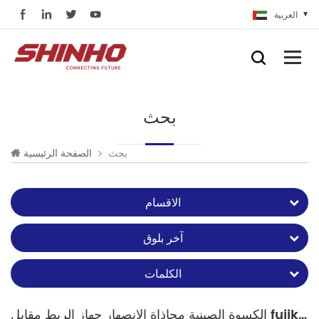
العربية
بحث
بحث
الصفحة الرئيسية
الاقسام
آخر بلوق
الكلمات
الكسوة الصينية محاذاة الانصهار جهاز الربط مقابل fujikura 22s الانصهار جهاز الربط