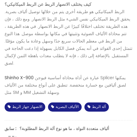
كيف يختلف الانصهار الربط عن الربط الميكانيكي؟
الربط الميكانيكي هو طريقة أخرى يتم من خلالها توصيل ألياف بصرية.
يحقق الربط الميكانيكي نفس الشيء مثل الربط الانصهار. ومع ذلك ، فإن
هذه الطريقة تختلف اختلافًا كبيرًا عن الربط الانصهار. في هذه الطريقة ،
تتم محاذاة الألياف الضوئية وتثبيتها في مكانها بواسطة موصل. هذا النوع
من الربط في معظم الحالات سريع جدًا وسهل وعادة ما يكون مؤقتًا.
تتمثل إحدى الفوائد في أنه يمكن فصل الكابل بسهولة إذا دعت الحاجة في
المستقبل. بالإضافة إلى ذلك ، فإنه لا يتطلب معدات باهظة الثمن لإكمال
لصق.
عبارة عن أداة محاذاة أساسية فيوجن Splicer يمكنها
Shinho X-900
لصق أليافين مع خسارة منخفضة. تنطبق على أنواع مختلفة من الألياف
مثل SM و MM وسهلة التشغيل.
آلة الربط
الألياف البصرية
الانصهار جهاز الربط
ألياف متعددة النواة ، ما هو نوع آلة الربط المطلوبة؟
سابق :