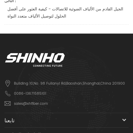
التالى :
الجيل القادم من الألياف الضوئية للاتصالات - كيفية العثور على أفضل
الحلول لتوصيل الألياف متعدد النواة
Building 10,No. 98 Fulianyi Rd,Baoshan,Shanghai,China 201900
0086-13671585101
sales@xhfiber.com
تابعنا