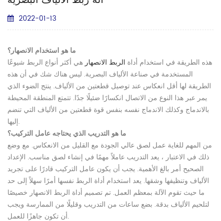
آلة ربط الألياف البصرية
2022-01-13
ما هو استخدام الانصهار؟
هذه الطريقة في استخدام أداة
الربط الانصهار
هي أكثر أنواع الربط شيوعًا
المستخدمة في صناعة الألياف البصرية. ليس هناك شك في أن هذه
الطريقة لها أقل انعكاس عند توصيل قطعتين من الألياف. ينتج الضوء الذي
يمر عبر هذا النوع من الاتصال انكسارًا ضئيلًا جدًا. تتمتع المنطقة المحيطة
بالاندماج وكذلك الاندماج نفسه بنفس قوة قطعتين من الألياف التي تنضم
إليها.
ما هو التدريب الذي يحتاجه عامل التركيب؟
من المهم للغاية عمل لصق عالي الجودة مع القليل من الانعكاس. مع وضع
ذلك في الاعتبار ، يعد التدريب عاملاً مهمًا في إنشاء لصق مناسب. الإعداد
الصحيح أمر بالغ الأهمية. يجب أن يكون عامل التركيب قادرًا على تجريد
الألياف وتنظيفها وشقها. يعد استخدام أداة الربط نفسها أمرًا سهلاً إلى حد
ما حيث تقوم الآلة بمعظم العمل. تم تصميم أداة الربط الانصهار خصيصًا
لتلحيم الألياف بدقة. بضع ساعات من التدريب وقليلًا من الممارسة ويجب
أن تكون جاهزًا للعمل.