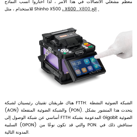
معظم مشغلي الاتصالات في هذا الأمر ، لذا اختاروا أنسب النماذج
إلخ
X800
.
X600
،
Shinho X500
للاستخدام ، مثل
هناك طريقتان تقنيتان رئيسيتان لشبكة FTTH: الشبكة الضوئية النشطة
(AON) والشبكة الضوئية المنفعلة (PON). يتحدث هذا المنشور بشكل
أساسي عن شبكة الوصول إلى FTTH المدعومة بشبكة Gigabit الضوئية
السلبية (GPON) والتي قد تكون نوعًا من PON. سنناقش ذلك في
المدونة التالية.