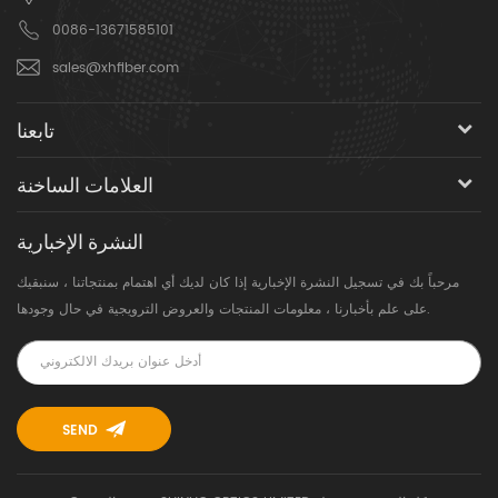
0086-13671585101
sales@xhfiber.com
تابعنا
العلامات الساخنة
النشرة الإخبارية
مرحباً بك في تسجيل النشرة الإخبارية إذا كان لديك أي اهتمام بمنتجاتنا ، سنبقيك
على علم بأخبارنا ، معلومات المنتجات والعروض الترويجية في حال وجودها.