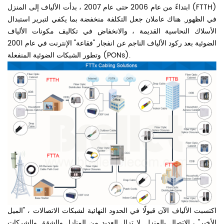
ابتداءً من عام 2006 حتى عام 2007 ، بدأت الألياف إلى المنزل (FTTH)
في الظهور. هناك عاملان جعل التكلفة منخفضة بما يكفي لتبرير استبدال
الأسلاك النحاسية القديمة ، والانخفاض في تكاليف مكونات الألياف
الضوئية بعد ركود الألياف الناجم عن انفجار "فقاعة" الإنترنت في عام 2001
وتطور الشبكات الضوئية المنفعلة (PONs).
اكتسبت الألياف الآن قبولًا في الحدود النهائية لشبكات الاتصالات ، "الميل
الأخير" ، الاتصال بالمنزل. لا تزال العديد من المنازل والشقق والشركات