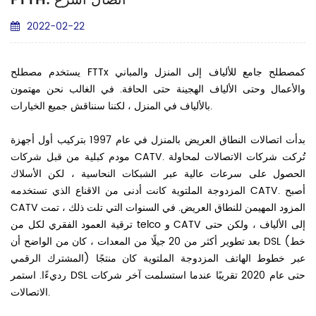
FTTH: اتصال أسرع
2022-02-22
يستخدم مصطلح FTTx كمصطلح جامع للألياف إلى المنزل والمباني
والأعمال وحتى الألياف الهجينة حتى الحافة. في الغالب نحن مهتمون
بالألياف في المنزل ، لكننا سنناقش جميع الخيارات.
بدأت اتصالات النطاق العريض بالمنزل في عام 1997 بتركيب أول أجهزة
مودم كبلية من قبل شركات CATV. تُركت شركات الاتصالات لمحاولة
الحصول على سرعات عالية عبر الشبكات النحاسية ، لكن الأسلاك
المزدوجة الملتوية كانت أدنى من الاقناع الذي تستخدمه CATV. أصبح
CATV المزود المهيمن للنطاق العريض. في السنوات التي تلت ذلك ، تمت
ترقية العمود الفقري لكل من telco و CATV إلى الألياف ، ولكن حتى
بعد تطوير أكثر من 20 جيلًا من المعدات ، كان من الواضح أن DSL (خط
المشترك الرقمي) عبر خطوط الهاتف المزدوجة الملتوية كان منتجًا
رديءًا. استمر DSL حتى عام 2020 تقريبًا عندما استسلمت آخر شركات
الاتصالات.