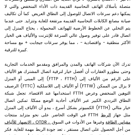
متصلة بأسلاك الهاتف النحاسية القديمة ذات الأداء المنخفض والتي لا
يمكنها دعم سرعات الاتصال للوصول إلى النطاق العريض. كما أن تكاليف
صيانة مصانع الكابلات النحاسية القديمة مرتفعة للغاية وتتزايد. حتى عندما
يتم التخلي عن الخطوط الأرضية للهواتف المحمولة ، يحتاج المنزل إلى
اتصال قادر على توفير وصول عالي السرعة للإنترنت والألياف هي الخيار
الأكثر منطقية - واقتصادية - ، مما يوفر سرعات جيجابت + مع مساحة
كبيرة للترقية.
تدرك الآن شركات الهاتف والمدن والمرافق ومقدمو الخدمات التجارية
وحتى مطورو العقارات أن أفضل خيار لترقية اتصال المشترك هو الألياف
إلى المبنى أو المنزل (FTTP ، FTTH) على الرغم من الألياف إلى
الرصيف (FTTC) أو الألياف إلى اللاسلكية (FTTW) لا يزال من الممكن
استخدامها عند الاقتضاء. تجعل شبكة FTTH التوهين المنخفض وعرض
النطاق الترددي الكبير عبر الألياف أحادية الوضع ممكنًا. تمكين اتصال
الكمبيوتر بشكل أسرع ، يبدو أن الألياف إلى المنزل (FTTH) خيار مثالي
في الوقت الحاضر. على نحو متزايد منتجات FTTH مثل جهاز
الربط
مقياس الطاقة
وغيرها من الأدوات في السوق.
،
OTDR
للألياف ،
الانصهار
من أجل الحصول على اتصال مستقر ، تعد جودة الربط مهمة للغاية. فكر