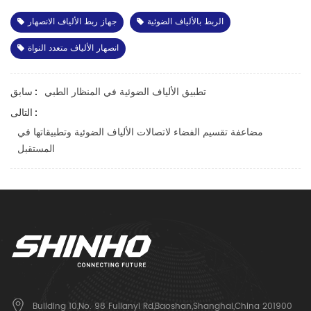
الربط بالألياف الضوئية
جهاز ربط الألياف الانصهار
انصهار الألياف متعدد النواة
تطبيق الألياف الضوئية في المنظار الطبي
سابق :
التالى :
مضاعفة تقسيم الفضاء لاتصالات الألياف الضوئية وتطبيقاتها في
المستقبل
Building 10,No. 98 Fulianyi Rd,Baoshan,Shanghai,China 201900