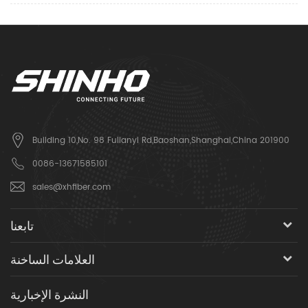
Building 10,No. 98 Fulianyi Rd,Baoshan,Shanghai,China 201900
0086-13671585101
sales@xhfiber.com
تابعنا
العلامات الساخنة
النشرة الإخبارية