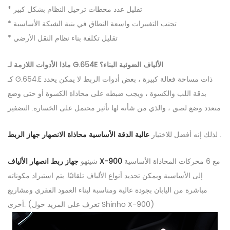
* تقليل عدد محطات ترحيل النظام بشكل كبير
* تجنب التغييرات واسعة النطاق في بنية الشبكة الأساسية
* تقليل تكلفة بناء نظام النقل الأرضي
ماذا الأدوات اللازمة لـ G.654E الألياف الضوئية البناء؟
كـ G.654.E ذات مساحة فعالة كبيرة ، بعض أدوات الربط لا يمكن يحدد
بدقة اللب والكسوة ، ويجب ضبطه على محاذاة الكسوة أو حتى وضع
متعدد وضع لصق ، والذي من شأنه لها تأثير محتمل على الخسارة. التضفير
.
لذلك إنه أفضل للاختيار
عالية الدقة الأساسية محاذاة الانصهار جهاز الربط
مع 6 محركات المحاذاة الأساسية
جهاز ربط انصهار الألياف X-900
شينهو
إلى الأساسية ويمكن تحديد أنواع الألياف تلقائيًا. يتم استيراد مكوناته
مباشرة من اليابان بجودة عالية ومناسبة لبناء العمود الفقري ومشاريع
أخرى. (تعرف على المزيد حول Shinho X-900)