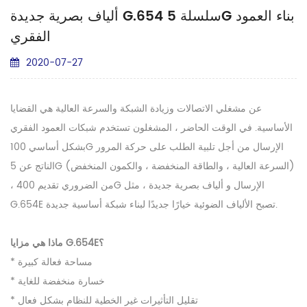
ألياف بصرية جديدة G.654 سلسلة 5G بناء العمود
الفقري
2020-07-27
عن مشغلي الاتصالات وزيادة الشبكة والسرعة العالية هي القضايا
الأساسية. في الوقت الحاضر ، المشغلون تستخدم شبكات العمود الفقري
بشكل أساسي 100G الإرسال من أجل تلبية الطلب على حركة المرور
الناتج عن 5G (السرعة العالية ، والطاقة المنخفضة ، والكمون المنخفض)
، من الضروري تقديم 400G الإرسال و ألياف بصرية جديدة ، مثل
G.654E تصبح الألياف الضوئية خيارًا جديدًا لبناء شبكة أساسية جديدة.
ماذا هي مزايا G.654E؟
* مساحة فعالة كبيرة
* خسارة منخفضة للغاية
* تقليل التأثيرات غير الخطية للنظام بشكل فعال