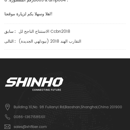
رقم المقصورة: 8b603 & amp؛ 604
اهلا وسهلا بكم لزيارة موقعنا!
الاستنتاج الناجح لل Ccbn2018
سابق :
التقارب الهند 2018 (نيودلهي الجديدة)
التالى :
Building 10,No. 98 Fulianyi Rd,Baoshan,Shanghai,China 201900
0086-13671585101
sales@xhfiber.com