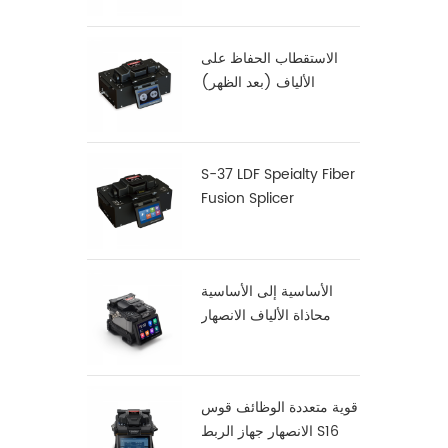
الاستقطاب الحفاظ على
الألياف (بعد الظهر)
فالانصهار S-12
S-37 LDF Speialty Fiber
Fusion Splicer
الأساسية إلى الأساسية
محاذاة الألياف الانصهار
جهاز الربط X900
قوية متعددة الوظائف قوس
الانصهار جهاز الربط S16