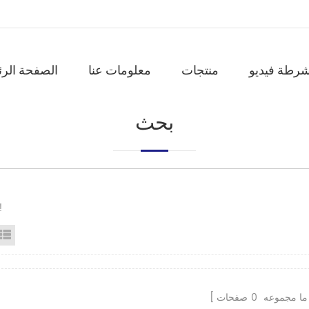
شرطة فيديو
منتجات
معلومات عنا
الصفحة الرئ
بحث
لا 
id View
List View
ما مجموعه
0
صفحات