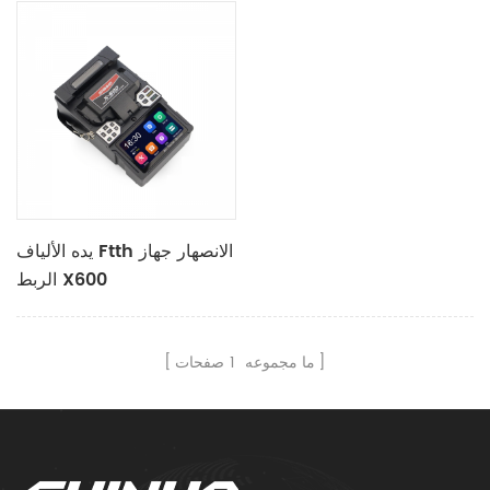
يده الألياف Ftth الانصهار جهاز
الربط X600
ما مجموعه
1
صفحات