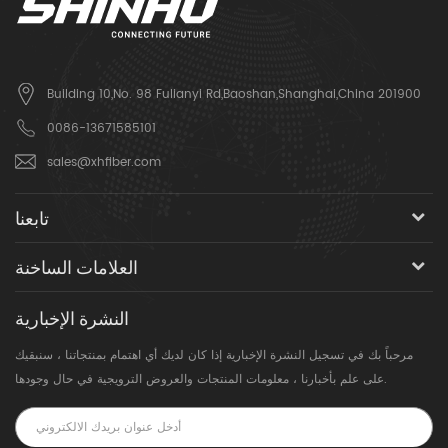
Building 10,No. 98 Fulianyi Rd,Baoshan,Shanghai,China 201900
0086-13671585101
sales@xhfiber.com
تابعنا
العلامات الساخنة
النشرة الإخبارية
مرحباً بك في تسجيل النشرة الإخبارية إذا كان لديك أي اهتمام بمنتجاتنا ، سنبقيك
على علم بأخبارنا ، معلومات المنتجات والعروض الترويجية في حال وجودها.