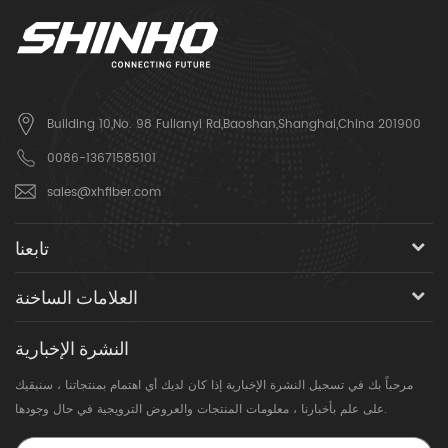
Building 10,No. 98 Fulianyi Rd,Baoshan,Shanghai,China 201900
0086-13671585101
sales@xhfiber.com
تابعنا
العلامات الساخنة
النشرة الإخبارية
مرحباً بك في تسجيل النشرة الإخبارية إذا كان لديك أي اهتمام بمنتجاتنا ، سنبقيك
على علم بأخبارنا ، معلومات المنتجات والعروض الترويجية في حال وجودها.