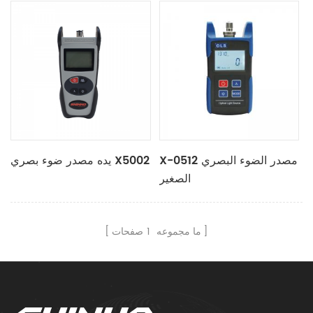
X-0512 مصدر الضوء البصري
يده مصدر ضوء بصري X5002
الصغير
ما مجموعه
1
صفحات