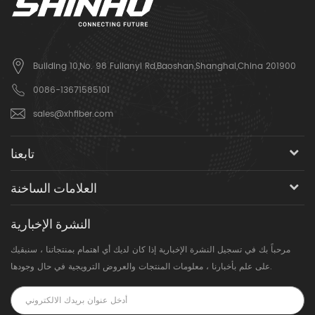
Building 10,No. 98 Fulianyi Rd,Baoshan,Shanghai,China 201900
0086-13671585101
sales@xhfiber.com
تابعنا
العلامات الساخنة
النشرة الإخبارية
مرحباً بك في تسجيل النشرة الإخبارية إذا كان لديك أي اهتمام بمنتجاتنا ، سنبقيك
على علم بأخبارنا ، معلومات المنتجات والعروض الترويجية في حال وجودها.