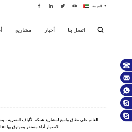
العربية
اتصل بنا
أخبار
مشاريع
أ
درجة حرارة منخفضة / عالية ، في ارتفاع منخفض / مرتفع إلخ. جميع أجهزة الربط shinho الانصهار أداء مستقر وموثوق بها.