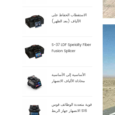
الاستقطاب الحفاظ على
الألياف (بعد الظهر)
فالانصهار S-12
S-37 LDF Speialty Fiber
Fusion Splicer
الأساسية إلى الأساسية
محاذاة الألياف الانصهار
جهاز الربط X900
قوية متعددة الوظائف قوس
الانصهار جهاز الربط S16