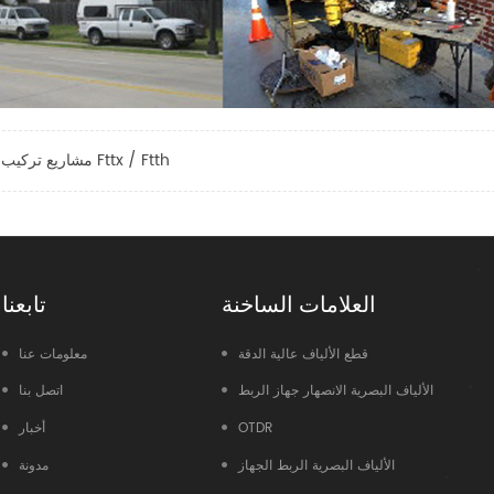
مشاريع تركيب Fttx / Ftth
العلامات الساخنة
تابعنا
قطع الألياف عالية الدقة
معلومات عنا
الألياف البصرية الانصهار جهاز الربط
اتصل بنا
OTDR
أخبار
الألياف البصرية الربط الجهاز
مدونة