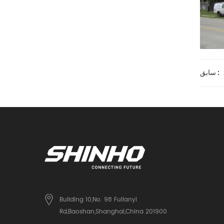
سابق :
Building 10,No. 98 Fulianyi
Rd,Baoshan,Shanghai,China 201900