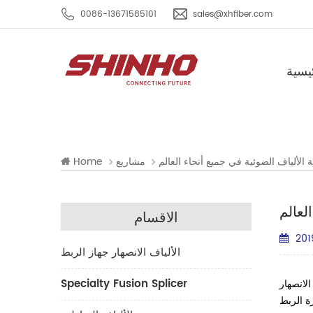
0086-13671585101
sales@xhfiber.com
يسية
الألياف الضوئية في جميع أنحاء العالم
مشاريع
Home
لعالم
الاقسام
201
الألياف الانصهار جهاز الربط
Specialty Fusion Splicer
خدامها للتركيب وصيانة داخلية وخارجية ، في