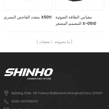
مقياس الطاقة الضوئية
متعدد الفاحص البصري X5011
المصمم المصغر X-0510
ما مجموعه
1
صفحات
Building 10,No. 98 Fulianyi Rd,Baoshan,Shanghai,China 201900
0086-13671585101