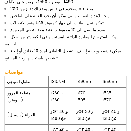
1490 نانومتر ، 1550 نانومتر على الألياف
تستخدم في قياس وضع الاندفاع من 1310nm المنبع
راحة لإعداد العتبة ، والتي يمكن أن تحدد العتبة على الفاحص
منفذ الاتصالات USB تمكن نقل البيانات إلى جهاز كمبيوتر
يقدم ما يصل إلى 10 مجموعات عتبة مختلفة في المجموع
يمكن استرجاع المعايرة الذاتية للمستخدم في الكمبيوتر من خلال
البرنامج.
يمكن تنشيط وظيفة إيقاف التشغيل التلقائي لمدة 10 دقائق أو إلغاء
تنشيطها باستخدام لوحة المفاتيح.
مواصفات
1550nm
1490nm
1310NM
الطول الموجي
1535 ~
1470 ~
1260 ~
منطقة المرور
1570
1505
1360
(نانومتر)
وGT و 40
وGT و 30
وGT و 40
العزلة (ديسيبل)
@ 1490
@ 1310
@ 1310
وGT و 40
وGT و 40
وGT و 40