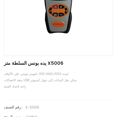
يده بونس السلطة متر X5006
لمدة 1310،1490،1550 نانومتر موجي على الألياف
منفذ الاتصالات USB تمكن نقل البيانات إلى جهاز كمبيوتر
راحة لإعداد العتبة
رقم الصنف.:
X-5006
مصدر المنتج: