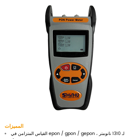
المميزات
القياس المتزامن في epon / gpon / gepon لـ 1310 نانومتر ،