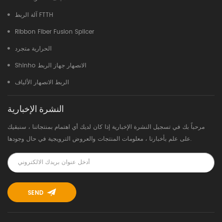
آلة الربط FTTH
Ribbon Fiber Fusion Splicer
الحرارية متجرد
Shinho الانصهار جهاز الربط
الربط الانصهار الألياف
النشرة الإخبارية
مرحباً بك في تسجيل النشرة الإخبارية إذا كان لديك أي اهتمام بمنتجاتنا ، سنبقيك
على علم بأخبارنا ، معلومات المنتجات والعروض الترويجية في حال وجودها.