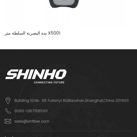
يده البصرية السلطة متر X5001
Building 10,No. 98 Fulianyi Rd,Baoshan,Shanghai,China 201900
0086-13671585101
sales@xhfiber.com