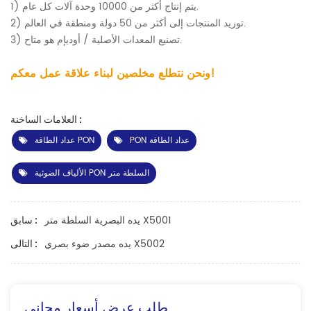
1) يتم إنتاج أكثر من 10000 وحدة آلات كل عام.
2) توريد المنتجات إلى أكثر من 50 دولة ومنطقة في العالم.
3) تصنيع المعدات الأصلية / أوديإم هو متاح.
ونحن نتطلع مخلصين لبناء علاقة عمل معكم!
العلامات الساخنة :
PON عداد الطاقة
عداد الطاقة PON
الألياف الضوئية PON السلطة متر
يده البصرية السلطة متر X5001
سابق :
يده مصدر ضوء بصري X5002
التالى :
طلب عرض أسعار مجاني