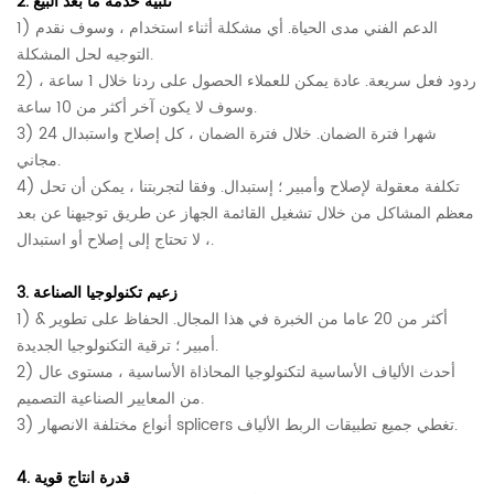
تلبية خدمة ما بعد البيع
2.
الدعم الفني مدى الحياة.
أي مشكلة أثناء استخدام ، وسوف نقدم
1)
التوجيه لحل المشكلة.
2) ردود فعل سريعة. عادة يمكن للعملاء الحصول على ردنا خلال 1 ساعة ،
وسوف لا يكون آخر أكثر من 10 ساعة.
3) 24 شهرا فترة الضمان. خلال فترة الضمان ، كل إصلاح واستبدال
مجاني.
4) تكلفة معقولة لإصلاح وأمبير ؛ إستبدال.
وفقا لتجربتنا ، يمكن أن تحل
معظم المشاكل من خلال تشغيل القائمة الجهاز عن طريق توجيهنا عن بعد
، لا تحتاج إلى إصلاح أو استبدال.
زعيم تكنولوجيا الصناعة
3.
أكثر من 20 عاما من الخبرة في هذا المجال. الحفاظ على تطوير &
1)
أمبير ؛ ترقية التكنولوجيا الجديدة.
2) أحدث الألياف الأساسية لتكنولوجيا المحاذاة الأساسية ، مستوى عال
التصميم.
من المعايير الصناعية
3) أنواع مختلفة الانصهار splicers تغطي جميع تطبيقات الربط الألياف.
قدرة انتاج قوية
4.