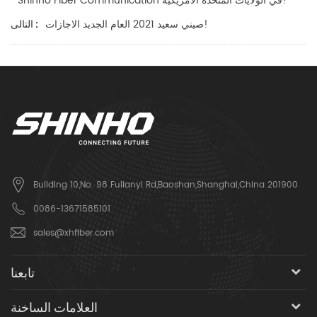
Shinho Fiber Communication في الولايات المتحدة الأمريكية!
صيني سعيد 2021 العام الجديد الاجازات!
التالى :
Building 10,No. 98 Fulianyi Rd,Baoshan,Shanghai,China 201900
0086-13671585101
sales@xhfiber.com
تابعنا
العلامات الساخنة