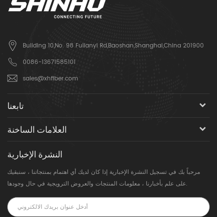
Building 10,No. 98 Fulianyi Rd,Baoshan,Shanghai,China 201900
0086-13671585101
sales@xhfiber.com
تابعنا
العلامات الساخنة
النشرة الإخبارية
مرحباً بك في تسجيل النشرة الإخبارية إذا كان لديك أي اهتمام بمنتجاتنا ، سنبقيك
على علم بأخبارنا ، معلومات المنتجات والعروض الترويجية في حال وجودها.