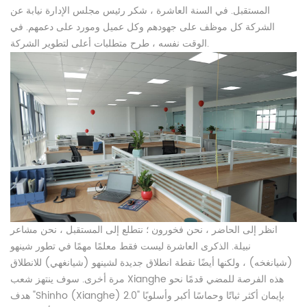
المستقبل. في السنة العاشرة ، شكر رئيس مجلس الإدارة نيابة عن
الشركة كل موظف على جهودهم وكل عميل ومورد على دعمهم. في
الوقت نفسه ، طرح متطلبات أعلى لتطوير الشركة.
انظر إلى الحاضر ، نحن فخورون ؛ نتطلع إلى المستقبل ، نحن مشاعر
نبيلة. الذكرى العاشرة ليست فقط معلمًا مهمًا في تطور شينهو
(شيانغخه) ، ولكنها أيضًا نقطة انطلاق جديدة لشينهو (شيانغهي) للانطلاق
مرة أخرى. سوف ينتهز شعب Xianghe هذه الفرصة للمضي قدمًا نحو
هدف "Shinho (Xianghe) 2.0" بإيمان أكثر ثباتًا وحماسًا أكبر وأسلوبًا