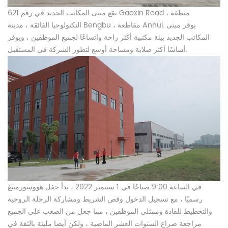
يقع مبنى المكاتب الجديد في رقم 621 Gaoxin Road ، منطقة
التكنولوجيا الفائقة ، مدينة Bengbu ، مقاطعة Anhui. يوفر مبنى
المكاتب الجديد بيئة مكتبية أكثر راحة واتساعًا لجميع الموظفين ، ويوفر
أساسًا أكثر صلابة ومساحة أوسع لتطور الشركة في المستقبل.
في الساعة 9:00 صباحًا في 1 سبتمبر 2022 ، بدأ حفل هووسورمينغ
رسميًا ، مع تسجيل الدخول وقص الشريط ومشاركة الرحلة الروحية
والتخطيط للقادة وممثلي الموظفين ، مما جعل من الصعب على الجميع
مراجعة صراع السنوات العشر الماضية ، ولكن أيضا مليئة بالثقة في