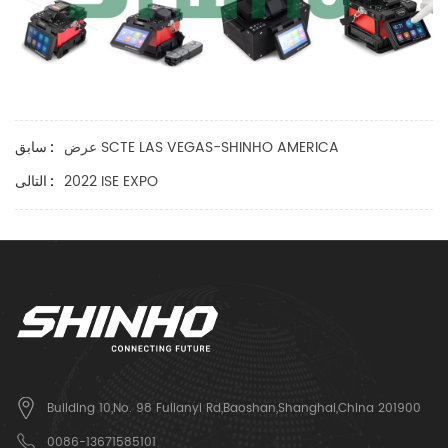
عرض SCTE LAS VEGAS-SHINHO AMERICA
سابق :
2022 ISE EXPO
التالى :
Building 10,No. 98 Fulianyi Rd,Baoshan,Shanghai,China 201900
0086-13671585101