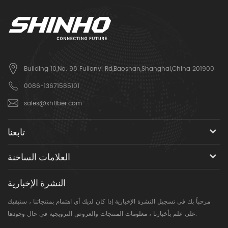
Building 10,No. 98 Fulianyi Rd,Baoshan,Shanghai,China 201900
0086-13671585101
sales@xhfiber.com
تابعنا
العلامات الساخنة
النشرة الإخبارية
مرحباً بك في تسجيل النشرة الإخبارية إذا كان لديك أي اهتمام بمنتجاتنا ، سنبقيك
على علم بأخبارنا ، معلومات المنتجات والعروض الترويجية في حال وجودها.