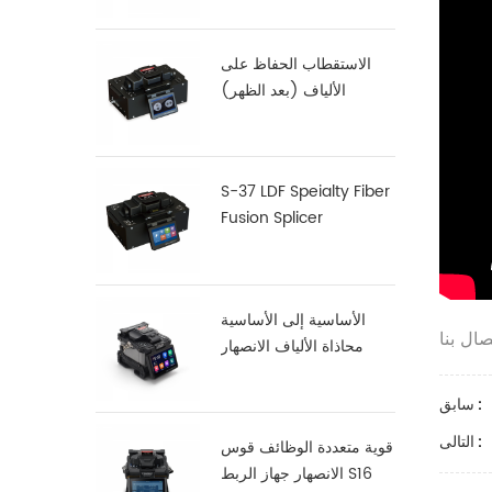
الاستقطاب الحفاظ على
الألياف (بعد الظهر)
فالانصهار S-12
S-37 LDF Speialty Fiber
Fusion Splicer
الأساسية إلى الأساسية
محاذاة الألياف الانصهار
جهاز الربط X900
سابق :
التالى :
قوية متعددة الوظائف قوس
الانصهار جهاز الربط S16