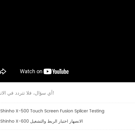
أي سؤال، فلا تتردد في الاتصال بنا!
Shinho X-500 Touch Screen Fusion Splicer Testing
Shinho X-600 الانصهار اختبار الربط والتشغيل