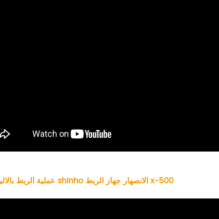
عملية الربط بالالياف من shinho الانصهار جهاز الربط x-500