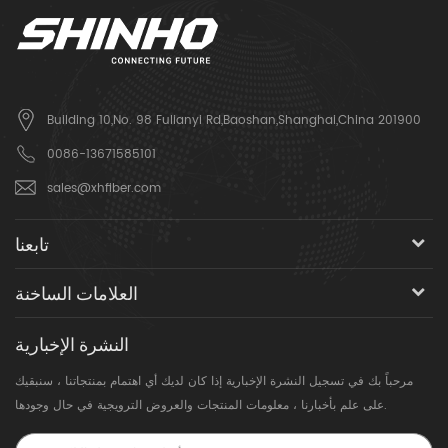
Building 10,No. 98 Fulianyi Rd,Baoshan,Shanghai,China 201900
0086-13671585101
sales@xhfiber.com
تابعنا
العلامات الساخنة
النشرة الإخبارية
مرحباً بك في تسجيل النشرة الإخبارية إذا كان لديك أي اهتمام بمنتجاتنا ، سنبقيك
على علم بأخبارنا ، معلومات المنتجات والعروض الترويجية في حال وجودها.