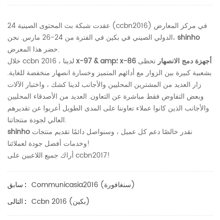
عقدت شبكة بث المحتوى الصينية 24 (ccbn2016) في مركز المعارض
shinho
الدولي الصيني في بكين في الفترة من 24-26 مارس. نحن،
حضر هذا المعرض.
x-97 & amp؛ x-86 أجهزة دمج الانصهار
تحظى
خلال ccbn 2016 ، لدينا
بشعبية كبيرة بين الزوار مع أدائهم المتميز وخسارة انصهار منخفضة للغاية.
زار العديد من المشترين المحليين والأجانب لدينا كشك ، واختبار الآلات
وبعض التفاوض فقط مباشرة عن التعاون. العديد من الأصدقاء المحليين
والأجانب الذين كانوا عملاء تعاوننا على المدى الطويل أعربوا عن تقديرهم
العالي لجودة منتجاتنا.
نقدر خالصًا دعم كل عميل ، وسنواصل دائمًا تقديم منتجات
shinho
وخدمات أفضل جودة لعملائنا!
أراك جميع اللاعبين على ccbn2017!
Communicasia2016 (سنغافورة)
سابق :
Ccbn 2016 (بكين)
التالى :