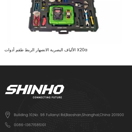
الألياف البصرية الانصهار الربط طقم أدوات X20a
Building 10,No. 98 Fulianyi Rd,Baoshan,Shanghai,China 201900
0086-13671585101