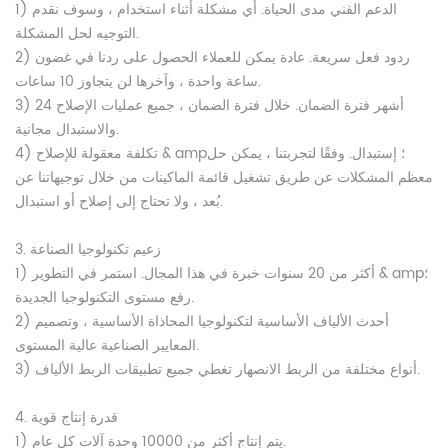
1) الدعم الفني مدى الحياة. أي مشكلة أثناء استخدام ، وسوف نقدم
التوجيه لحل المشكلة.
2) ردود فعل سريعة. عادة يمكن للعملاء الحصول على ردنا في غضون
ساعة واحدة ، وآخرها لن يتجاوز 10 ساعات.
3) 24 أشهر فترة الضمان. خلال فترة الضمان ، جميع عمليات الإصلاح
والاستبدال مجانية.
4) تكلفة معقولة للإصلاح & amp؛ إستبدال. وفقًا لتجربتنا ، يمكن حل
معظم المشكلات عن طريق تشغيل قائمة الماكينات من خلال توجيهاتنا عن
بُعد ، ولا تحتاج إلى إصلاح أو استبدال.
3. زعيم تكنولوجيا الصناعة
1) أكثر من 20 سنوات خبرة في هذا المجال. استمر في التطوير & amp؛
رفع مستوى التكنولوجيا الجديدة.
2) أحدث الألياف الأساسية لتكنولوجيا المحاذاة الأساسية ، وتصميم
المعايير الصناعية عالية المستوى.
3) أنواع مختلفة من الربط الانصهار تغطي جميع تطبيقات الربط الألياف.
4. قدرة إنتاج قوية
1) يتم إنتاج أكثر من 10000 وحدة آلات كل عام.