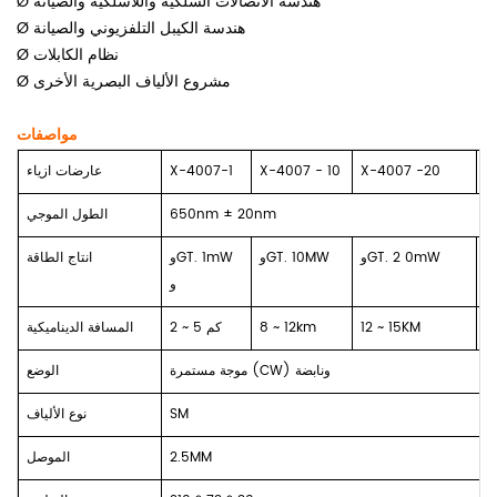
Ø هندسة الاتصالات السلكية واللاسلكية والصيانة
Ø هندسة الكيبل التلفزيوني والصيانة
Ø نظام الكابلات
Ø مشروع الألياف البصرية الأخرى
مواصفات
X
-20
X-4007
0
1
-
X-4007
X-4007-1
عارضات ازياء
650nm ± 20nm
الطول الموجي
.
0mW
2
وGT.
وGT. 10MW
وGT. 1mW
انتاج الطاقة
و
1
12 ~ 15KM
8 ~ 12km
5 كم
2 ~
المسافة الديناميكية
موجة مستمرة (CW) ونابضة
الوضع
SM
نوع الألياف
2.5MM
الموصل