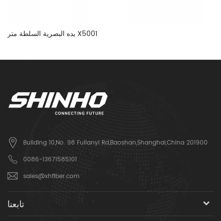
يده البصرية السلطة متر X5001
Building 10,No. 98 Fulianyi Rd,Baoshan,Shanghai,China 201900
0086-13671585101
sales@xhfiber.com
تابعنا