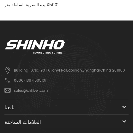
يده البصرية السلطة متر X5001
Building 10,No. 98 Fulianyi Rd,Baoshan,Shanghai,China 201900
0086-13671585101
sales@xhfiber.com
تابعنا
العلامات الساخنة