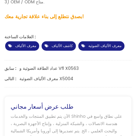
3) OEM / ODM متاح.
بصدق نتطلع إلى بناء علاقة تجارية معك!
العلامات الساخنة :
معرف الألياف الضوئية
كاشف الألياف
معرف الألياف
عداد الطاقة الضوئية و Vfl X0563
سابق :
معرف الألياف الضوئية X5004
التالى :
طلب عرض أسعار مجاني
الآن يتم تطبيق المنتجات والخدمات Shinho على نطاق واسع في
هندسة الاتصالات ، والشبكة المنزلية ، وإنتاج الأجهزة البصرية ،
والبحث العلمي ، الخ. يتم تصديرها إلى أوروبا وأمريكا الشمالية