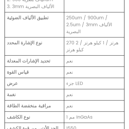
الألياف البصرية
3mm
3.
250um / 900um /
تطبيق الألياف الضوئية
الألياف
2.5um / 3mm
البصرية
270 هرتز / 1 كيلو هرتز / 2
نوع الإشارة المحدد
كيلو هرتز
نعم
تحديد الإشارات المعدلة
نعم
قياس القوة
جزء LED
عرض
نعم
نغمة
نعم
مراقبة منخفضة الطاقة
1 مم InGaAs
نوع الكاشف
1550
الحد الأدنى من قوة الكشف