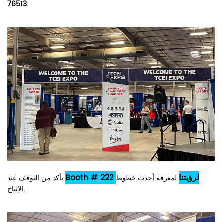
76513
Booth # 222 لرؤيتنا
لمعرفة
أحدث
خطوط
تأكد من التوقف عند
الإنتاج.