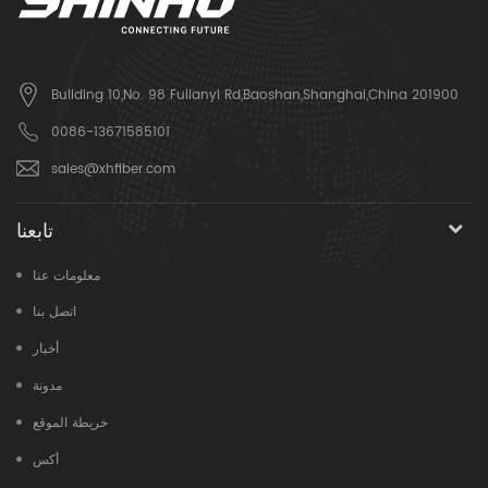
Building 10,No. 98 Fulianyi Rd,Baoshan,Shanghai,China 201900
0086-13671585101
sales@xhfiber.com
تابعنا
معلومات عنا
اتصل بنا
أخبار
مدونة
خريطة الموقع
أكس