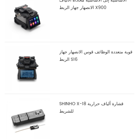
الأساسية إلى الأساسية محاذاة الألياف
الانصهار جهاز الربط X900
قوية متعددة الوظائف قوس الانصهار جهاز
الربط S16
SHINHO X-18 قشارة ألياف حرارية
للشريط