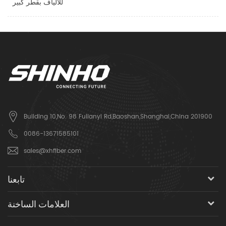
للألياف بقطر كبير
Building 10,No. 98 Fulianyi Rd,Baoshan,Shanghai,China 201900
0086-13671585101
sales@xhfiber.com
تابعنا
العلامات الساخنة