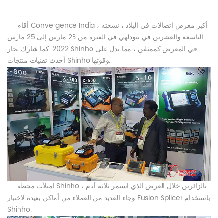
أقام Convergence India ، أكبر معرض اتصالات في البلاد ، نسخته
التاسعة والعشرين في نيودلهي في الفترة من 23 مارس إلى 25 مارس
2022. كما شارك تجار Shinho في المعرض كممثلين ، مما يدل على
أحدث تقنيات منتجات Shinho وقوتها.
امتلأت محطة Shinho بالزائرين خلال العرض الذي استمر ثلاثة أيام ،
وجاء العديد من العملاء من أماكن بعيدة لاختبار Fusion Splicer باستخدام
Shinho.