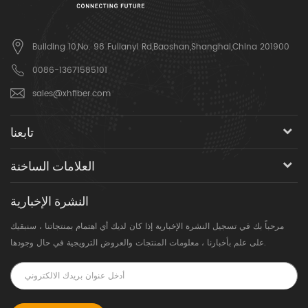
Building 10,No. 98 Fulianyi Rd,Baoshan,Shanghai,China 201900
0086-13671585101
sales@xhfiber.com
تابعنا
العلامات الساخنة
النشرة الإخبارية
مرحباً بك في تسجيل النشرة الإخبارية إذا كان لديك أي اهتمام بمنتجاتنا ، سنبقيك
على علم بأخبارنا ، معلومات المنتجات والعروض الترويجية في حال وجودها.