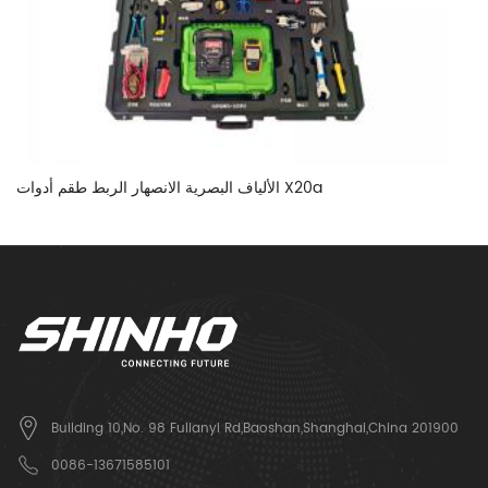
الألياف البصرية الانصهار الربط طقم أدوات X20a
Building 10,No. 98 Fulianyi Rd,Baoshan,Shanghai,China 201900
0086-13671585101