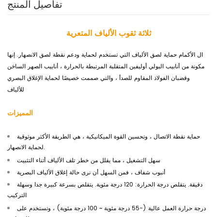
تفاصيل المنتج
ثلاثة ثقوب الألياف المتعرية
ال
الأكمام حماية لصق الألياف التي تستخدم لحماية ودعم نقطة لصق الانصهار. إنها
مكونة من أنابيب البولي أوليفين المتقلبة المرتبطة بالحرارة ، أنابيب الصهر الساخن
وقضبان الفولاذ المقاوم للصدأ ، والتي صممت خصيصًا لحماية الإغلاق البصري
للألياف.
المميزات
حماية نقطة الاتصال ، وتحسين القوة الميكانيكية ، هي الطريقة الأكثر موثوقية
لحماية الانصهار.
سهل التشغيل ، مما يقلل من خطر تلف الألياف أثناء التثبيت
أنبوب شفاف ، فمن السهل أن نرى حالة إغلاق الألياف البصرية
دقيقة. يتقلص درجة الحرارة: 120 درجة مئوية. يتقلص بسرعة كبيرة جدا وسهلة
التركيب
درجة حرارة العمل عالية (-55 درجة مئوية ~ 100 درجة مئوية) ، وتستخدم على