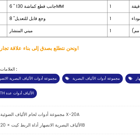
قيقة
1
6 '' جانب قطع كماشة 130MM
وداء
1
8 "وجع قابل للتعديل
1
ميني المنشار
ونحن نتطلع بصدق إلى بناء علاقة تجارية معك!
العلامات الساخنة :
مجموعة أدوات الألياف البصرية
مجموعة أدوات الألياف البصرية الانصه
FTTH الألياف أدوات عدة
مجموعة أدوات لحام الألياف الضوئية X-20A
الألياف البصرية الانصهار أداة الربط كيت × 20B