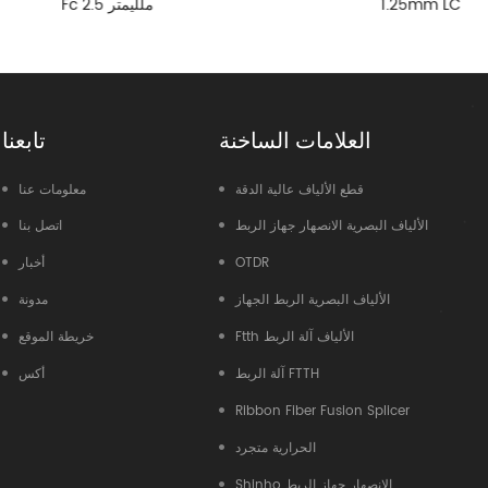
1.25mm LC
Fc 2.5
العلامات الساخنة
تابعنا
قطع الألياف عالية الدقة
معلومات عنا
الألياف البصرية الانصهار جهاز الربط
اتصل بنا
OTDR
أخبار
الألياف البصرية الربط الجهاز
مدونة
Ftth الألياف آلة الربط
خريطة الموقع
آلة الربط FTTH
أكس
Ribbon Fiber Fusion Splicer
الحرارية متجرد
Shinho الانصهار جهاز الربط