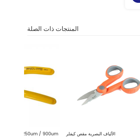
المنتجات ذات الصلة
ظف ل Sc / St /
الألياف البصرية مقص كيفلر