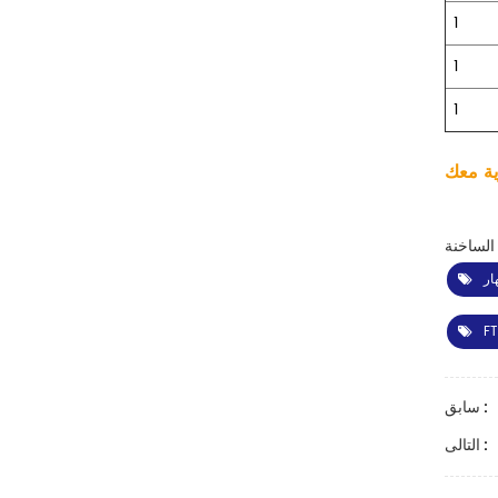
1
1
1
ار
سابق :
التالى :