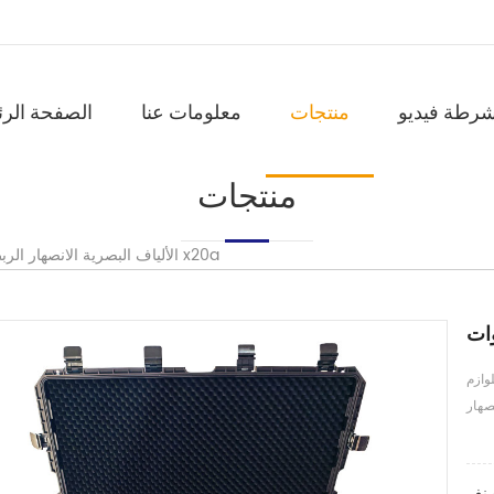
شرطة فيديو
منتجات
معلومات عنا
الصفحة الرئ
منتجات
الألياف البصرية الانصهار الربط طقم أدوات x20a
وازم