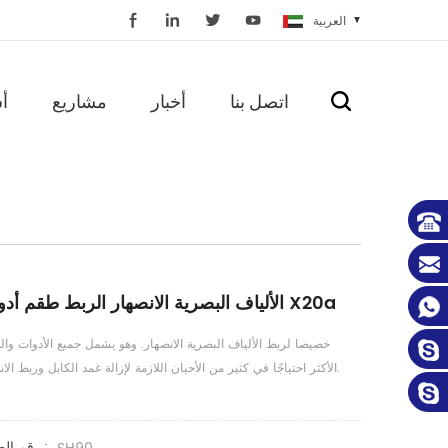
العربية
اتصل بنا
أخبار
مشاريع
أ
الألياف البصرية الانصهار الربط طقم أدوات X20a
خصيصا لربط الألياف البصرية الانصهار. وهو يشمل جميع الأدوات والل
الأكثر احتياجًا في كثير من الأحيان اللازمة لإزالة غمد الكابل وربط الانصهار.
رقم الصنف.: