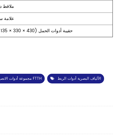
ملاقط د
علامة س
حقيبة أدوات الحمل (430 × 330 × 135 مم)
الألياف البصرية أدوات الربط
مجموعة أدوات الانصهار FTTH