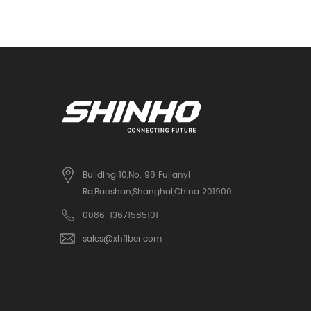
 ملليمتر
Building 10,No. 98 Fulianyi
Rd,Baoshan,Shanghai,China 201900
0086-13671585101
sales@xhfiber.com