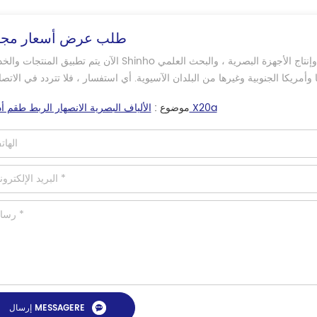
طلب عرض أسعار مجا
الآن يتم تطبيق المنتجات والخدمات Shinho على نطاق واسع في هندسة الاتصالات ، والشبكة المنزلية ، وإنتاج الأجهزة البص
الألياف البصرية الانصهار الربط طقم أدوات X20a
موضوع :