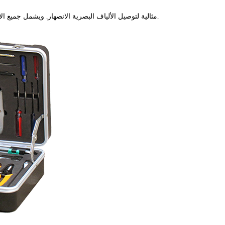
مجموعات أدوات X-20A مثالية لتوصيل الألياف البصرية الانصهار. ويشمل جميع الأدوات واللوازم التي تحتاج إلى إزالة غمد الكابل وربط الانصهار.