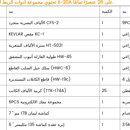
تحتوي مجموعة أدوات الربط الانصهار X-20A على 26 عنصرًا تمامًا.
بند
الكمية
بند
1
الألياف البصرية متجرد CFS-2
1
KEVLAR مقص KC-1
1
سترة الألياف المتعرية HT-5021
1
طولية العازلة أنبوب المشقق HW-45
1
سلك حبل الصلب القاطع (HWC-6)
ول
1
قاطع الكابلات المستديرة (HW-19c)
25
كربيد الألياف الكاتب (TTK-174A)
1
6PCS مجموعة مفك الالكترونية
خدام
1
7 '' كماشة ليمان 178 مم
1
6 '' إبرة عقدة كماشة 135 ملليمتر