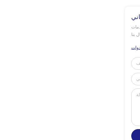
ني
رية ، والبحث العلمي