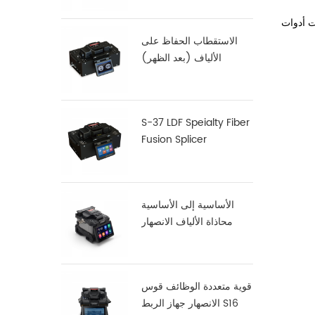
الاستقطاب الحفاظ على
الألياف (بعد الظهر)
فالانصهار S-12
S-37 LDF Speialty Fiber
Fusion Splicer
الأساسية إلى الأساسية
محاذاة الألياف الانصهار
جهاز الربط X900
قوية متعددة الوظائف قوس
الانصهار جهاز الربط S16