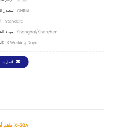
SH90
مصدر المنتج:
CHINA
اللون:
Standard
ميناء الشحن:
Shanghai/Shenzhen
المهلة:
3 Working Days
اتصل بنا
طقم أدوات الربط الانصهار الألياف البصرية X-20A