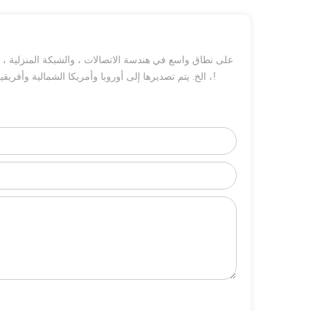
، الخ. يتم تصديرها إلى أوروبا وأمريكا الشمالية وأفريقيا وأمريكا الجنوبية وغيرها من البلدان الآسيوية. أي استفسار ، فلا تتردد في الاتصال بنا!