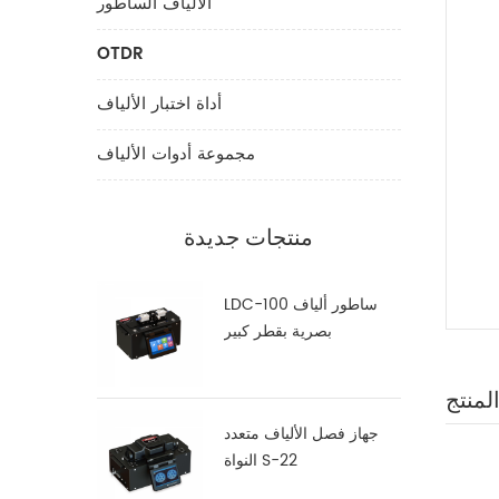
الألياف الساطور
OTDR
أداة اختبار الألياف
مجموعة أدوات الألياف
منتجات جديدة
LDC-100 ساطور ألياف
بصرية بقطر كبير
لمنتج
جهاز فصل الألياف متعدد
النواة S-22