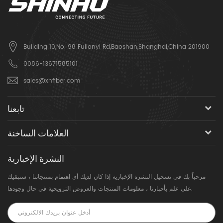
Building 10,No. 98 Fulianyi Rd,Baoshan,Shanghai,China 201900
0086-13671585101
sales@xhfiber.com
تابعنا
العلامات الساخنة
النشرة الإخبارية
مرحباً بك في تسجيل النشرة الإخبارية إذا كان لديك أي اهتمام بمنتجاتنا ، سنبقيك
على علم بأخبارنا ، معلومات المنتجات والعروض الترويجية في حال وجودها.