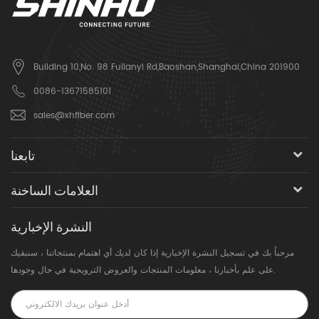
Building 10,No. 98 Fulianyi Rd,Baoshan,Shanghai,China 201900
0086-13671585101
sales@xhfiber.com
تابعنا
العلامات الساخنة
النشرة الإخبارية
مرحباً بك في تسجيل النشرة الإخبارية إذا كان لديك أي اهتمام بمنتجاتنا ، سنبقيك
على علم بأخبارنا ، معلومات المنتجات والعروض الترويجية في حال وجودها.