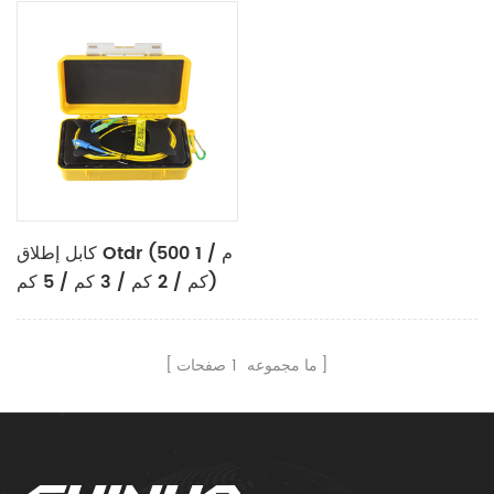
كابل إطلاق Otdr (500 م / 1
كم / 2 كم / 3 كم / 5 كم)
ما مجموعه
1
صفحات