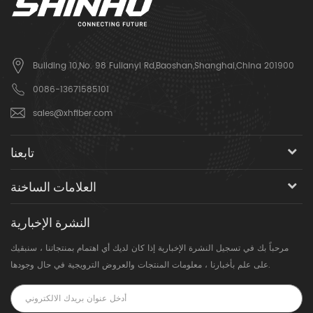
Building 10,No. 98 Fulianyi Rd,Baoshan,Shanghai,China 201900
0086-13671585101
sales@xhfiber.com
تابعنا
العلامات الساخنة
النشرة الإخبارية
مرحباً بك في تسجيل النشرة الإخبارية إذا كان لديك أي اهتمام بمنتجاتنا ، سنبقيك
على علم بأخبارنا ، معلومات المنتجات والعروض الترويجية في حال وجودها.