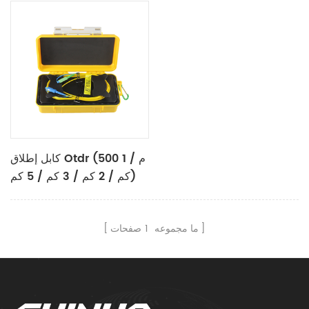
كابل إطلاق Otdr (500 م / 1
كم / 2 كم / 3 كم / 5 كم)
ما مجموعه
1
صفحات