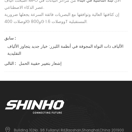
أصبحت ألياف MPO الآن
لبنة أساسية في البناء
من مراكز البيانات في
عصر الذكاء الاصطناعي.
إن كثافتها العالية وتوافقها مع البصريات فائقة السرعة يجعلها ضرورية
لوصلات 400G و800G ووصلات 1.6T المستقبلية.
سابق :
الألياف ذات النواة المجوفة في أنظمة الليزر: خيار جديد يتجاوز الألياف
التقليدية
إشعار بتغيير حقيبة الحمل
التالى :
Building 10,No. 98 Fulianyi Rd,Baoshan,Shanghai,China 201900