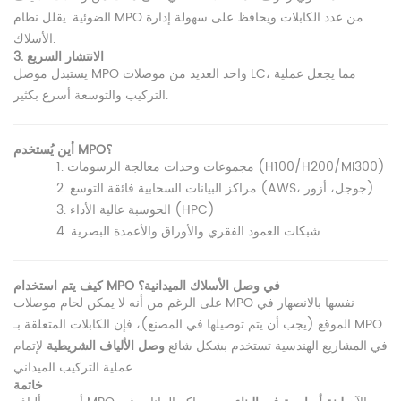
الضوئية. يقلل نظام MPO من عدد الكابلات ويحافظ على سهولة إدارة
الأسلاك.
3. الانتشار السريع
يستبدل موصل MPO واحد العديد من موصلات LC، مما يجعل عملية
التركيب والتوسعة أسرع بكثير.
أين يُستخدم MPO؟
مجموعات وحدات معالجة الرسومات (H100/H200/MI300)
1.
مراكز البيانات السحابية فائقة التوسع (AWS، جوجل، أزور)
2.
الحوسبة عالية الأداء (HPC)
3.
شبكات العمود الفقري والأوراق والأعمدة البصرية
4.
كيف يتم استخدام MPO في وصل الأسلاك الميدانية؟
على الرغم من أنه لا يمكن لحام موصلات MPO نفسها بالانصهار في
الموقع (يجب أن يتم توصيلها في المصنع)، فإن الكابلات المتعلقة بـ MPO
في المشاريع الهندسية تستخدم بشكل شائع
وصل الألياف الشريطية
لإتمام
عملية التركيب الميداني.
خاتمة