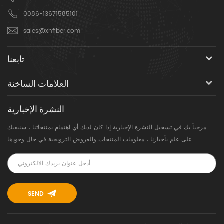
0086-13671585101
sales@xhfiber.com
تابعنا
العلامات الساخنة
النشرة الإخبارية
مرحباً بك في تسجيل النشرة الإخبارية إذا كان لديك أي اهتمام بمنتجاتنا ، سنبقيك
على علم بأخبارنا ، معلومات المنتجات والعروض الترويجية في حال وجودها.