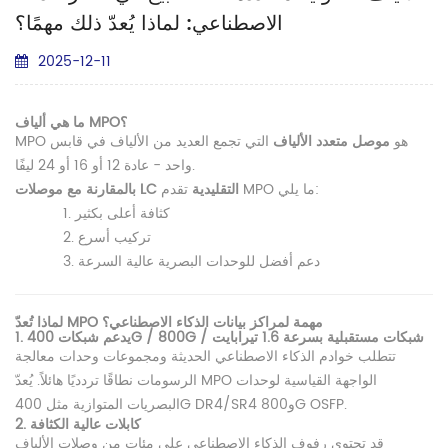
الاصطناعي: لماذا يُعدّ ذلك مهمًا؟
2025-12-11
ما هي ألياف MPO؟
MPO هو
موصل متعدد الألياف
التي تجمع العديد من الألياف في قابس
واحد - عادة 12 أو 16 أو 24 ليفًا.
تقدم MPO ما يلي:
بالمقارنة مع موصلات LC التقليدية
كثافة أعلى بكثير
1.
تركيب أسرع
2.
دعم أفضل للوحدات البصرية عالية السرعة
3.
لماذا تُعدّ MPO مهمة لمراكز بيانات الذكاء الاصطناعي؟
1. يدعم شبكات 400G / 800G / شبكات مستقبلية بسرعة 1.6 تيرابايت
تتطلب خوادم الذكاء الاصطناعي الحديثة ومجموعات وحدات معالجة
الرسومات نطاقًا تردديًا هائلاً. يُعدّ MPO الواجهة القياسية لوحدات
البصريات المتوازية مثل 400G DR4/SR4 و800G OSFP.
2. كابلات عالية الكثافة
قد تحتوي رفوف الذكاء الاصطناعي على مئات من وصلات الألياف