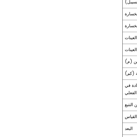
يسيبل)
لعينات
ين (م)
 (كم)
ادة في
الفعلي
التتبع
القياس
البعد