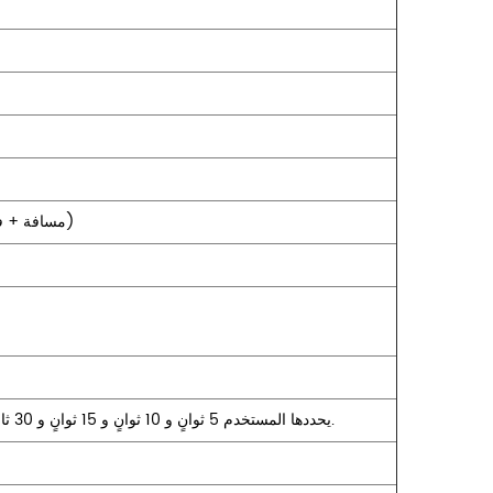
± (1 m + 5 × 10-5 × مسافة + فاصل أخذ العينات)
يحددها المستخدم 5 ثوانٍ و 10 ثوانٍ و 15 ثوانٍ و 30 ثانية و 1 دقيقة و 2 دقائق و 3 دقائق اختياري.