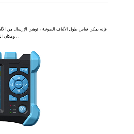
، ومكان الفشل ، وما إلى ذلك بدقة. يستخدم على نطاق واسع في صيانة ، بناء ومراقبة خط الكابل.