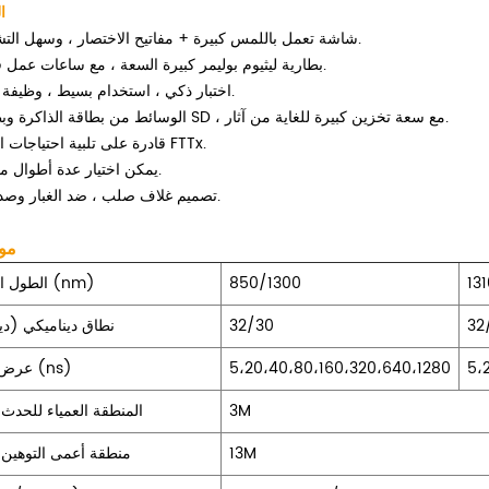
ا
شاشة تعمل باللمس كبيرة + مفاتيح الاختصار ، وسهل التشغيل.
بطارية ليثيوم بوليمر كبيرة السعة ، مع ساعات عمل فائقة.
اختبار ذكي ، استخدام بسيط ، وظيفة قوية.
الوسائط من بطاقة الذاكرة وبطاقة SD ، مع سعة تخزين كبيرة للغاية من آثار.
قادرة على تلبية احتياجات اختبار FTTx.
يمكن اختيار عدة أطوال موجية.
تصميم غلاف صلب ، ضد الغبار وصدمات.
مو
13
850/1300
الطول الموجي (nm)
32
32/30
نطاق ديناميكي (د
5،
5،20،40،80،160،320،640،1280
عرض النبض (ns)
3M
المنطقة العمياء للحدث 
13M
منطقة أعمى التوهين 