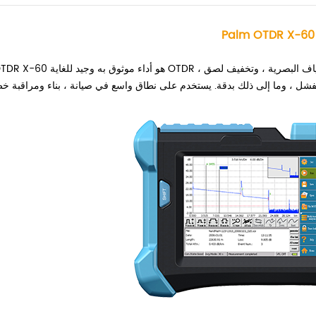
Palm OTDR X-60
Palm OTDR X-60 هو أداء موثوق به وجيد للغاية OTDR ، فإنه يمكن قياس طول الألياف ا