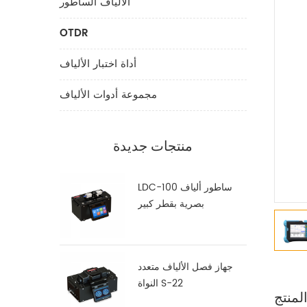
الألياف الساطور
OTDR
أداة اختبار الألياف
مجموعة أدوات الألياف
منتجات جديدة
LDC-100 ساطور ألياف
بصرية بقطر كبير
جهاز فصل الألياف متعدد
النواة S-22
لمنتج