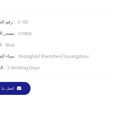
رقم الصنف.:
X-60
مصدر المنتج:
CHINA
اللون:
Blue
ميناء الشحن:
Shanghai/Shenzhen/Guangzhou
المهلة:
3 Working Days
اتصل بنا