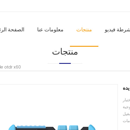
شرطة فيديو
منتجات
معلومات عنا
الصفحة الرئ
منتجات
يده tdr x60
غيل