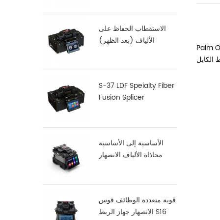
الاستقطاب الحفاظ على
الألياف (بعد الظهر)
لضوئية ، توهين الإرسال من الألياف البصرية ، وتخفيف لصق
فالانصهار S-12
S-37 LDF Speialty Fiber
Fusion Splicer
الأساسية إلى الأساسية
محاذاة الألياف الانصهار
جهاز الربط X900
قوية متعددة الوظائف قوس
الانصهار جهاز الربط S16