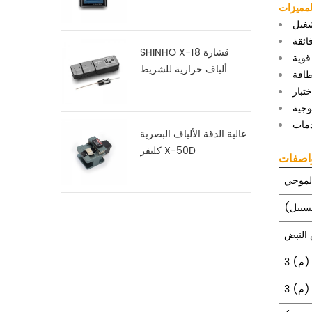
لمميزات
SHINHO X-18 قشارة
ألياف حرارية للشريط
عالية الدقة الألياف البصرية
كليفر X-50D
اصفات
يسيبل)
(م) 3
(م) 3