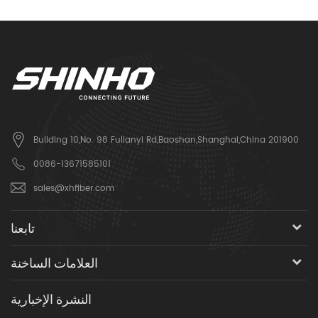
Building 10,No. 98 Fulianyi Rd,Baoshan,Shanghai,China 201900
0086-13671585101
sales@xhfiber.com
تابعنا
العلامات الساخنة
النشرة الإخبارية