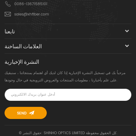
0086-13671585101
sales@xhfiber.com
تابعنا
العلامات الساخنة
النشرة الإخبارية
مرحباً بك في تسجيل النشرة الإخبارية إذا كان لديك أي اهتمام بمنتجاتنا ، سنبقيك
على علم بأخبارنا ، معلومات المنتجات والعروض الترويجية في حال وجودها.
© حقوق النشر: SHINHO OPTICS LIMITED كل الحقوق محفوظة.