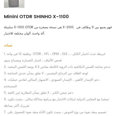
Minini OTDR SHINHO X-1100
سلسلة X-1100 OTDR هي نسخة مصغرة من X-2100. فهو يجمع بين 9 وظائف في 
آلة واحدة. ألوان مختلفة للاختيار.
سمات
1. وظيفة 12 في واحد: OTDR ، VFL ، OPM ، OLS ، خريطة حدث اختبار الكابل ،
فحص الألياف ، اختبار الخسارة ومصباح يدوي.
2. تدعم شاشة اللمس التكاثفية ذات الرؤية الكاملة مقاس 4.3 بوصة اللمس المتعدد
3. لوحة الغلاف من الزجاج المقسى ، لا تقلق بشأن خدش الشاشة
4. دعم الإصدار الأفقي ، الإصدار العمودي ، الانصهار المثالي لعادتي عمليات
المستخدم
5. دعم شحن الكنز ، لا تقلق بشأن البطارية غير كافية
6. تمشيا مع المعايير الدولية لبيانات الاختبار مع برنامج محاكاة مثالي ، بحيث يكون
تقريرك أكثر بساطة
7. تصميم منفذ ضوء من نوع الحوض ، بحيث تكون الأداة منفذ ضوء للحصول على