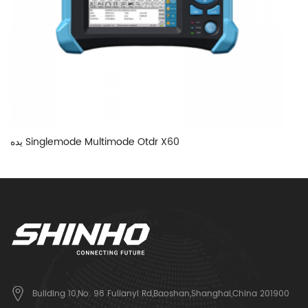
يده Singlemode Multimode Otdr X60
Building 10,No. 98 Fulianyi Rd,Baoshan,Shanghai,China 201900