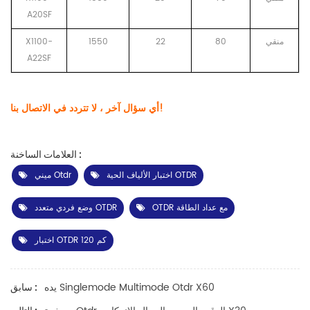
A20SF
منقي
80
22
1550
X1100-
A22SF
أي سؤال آخر ، لا تتردد في الاتصال بنا!
العلامات الساخنة :
اختبار الألياف الحية OTDR
ميني Otdr
OTDR مع عداد الطاقة
وضع فردي متعدد OTDR
اختبار OTDR 120 كم
يده Singlemode Multimode Otdr X60
سابق :