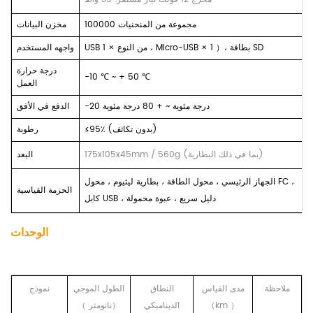
100000 مجموعة من المنحنيات
مخزن البيانات
بطاقة SD
،
）
USB من النوع × 1 ، Micro-USB × 1
واجهه المستخدم
درجة حرارة
-10
℃
~ + 50
℃
العمل
درجة مئوية
~ + 80
درجة مئوية
-20
الدفع في الأفق
≤95٪ (بدون تكاثف)
رطوبة
175x105x45mm / 560g (بما في ذلك البطارية)
البعد
الجهاز الرئيسي ، محول الطاقة ، بطارية ليثيوم ، محول FC ،
الحزمة القياسية
كابل USB ، دليل سريع ، عبوة محمولة
الوحدات
ملاحظة
مدى القياس
النطاق
الطول الموجي
نموذج
）
km
（
الديناميكي
（
نانومتر
）