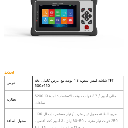
تحديد
شاشة لمس سعوية 4.3 بوصة مع عرض كامل ، دقة TFT
عرض
800x480
5200 مللي أمبير / 3.7 فولت ، وقت الاستعداد> لمدة 10
بطارية
ساعات
مزود الطاقة محول تيار متردد / تيار مستمر ، إدخال 100-
250 فولت تيار متردد ، 50-60 إيلز ، 3 أمبير كحد أقصى ،
محول الطاقة
مخرج 12 فولت تيار مستمر. 35 واط