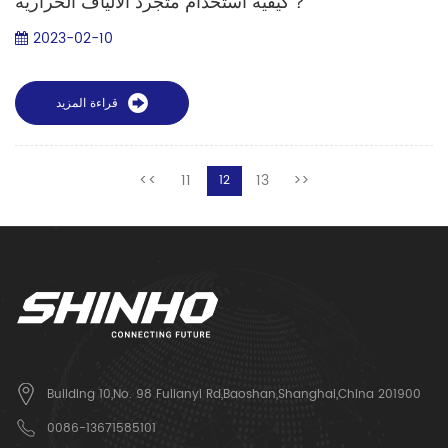
كيفية استخدام متجرد الألياف الحرارية？
2023-02-10
قراءة المزيد
<<
11
13
>>
12
Building 10,No. 98 Fulianyi Rd,Baoshan,Shanghai,China 201900
0086-13671585101