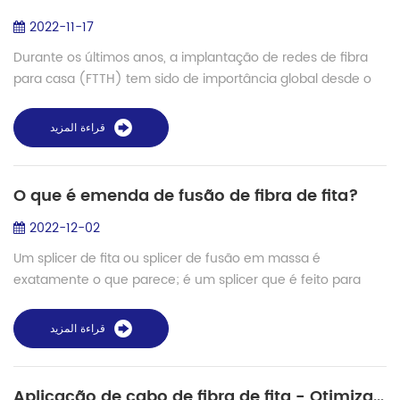
2022-11-17
Durante os últimos anos, a implantação de redes de fibra
para casa (FTTH) tem sido de importância global desde o
início dos anos 2000, exigindo uma recomendação
dedicada de cabo de fibra monomodo. as ...
قراءة المزيد
O que é emenda de fusão de fibra de fita?
2022-12-02
Um splicer de fita ou splicer de fusão em massa é
exatamente o que parece; é um splicer que é feito para
unir fibras de fita. Nesse caso, em vez de emendar uma
única fibra em um ciclo de emenda, a máq...
قراءة المزيد
Aplicação de cabo de fibra de fita - Otimização da capacidade de rede