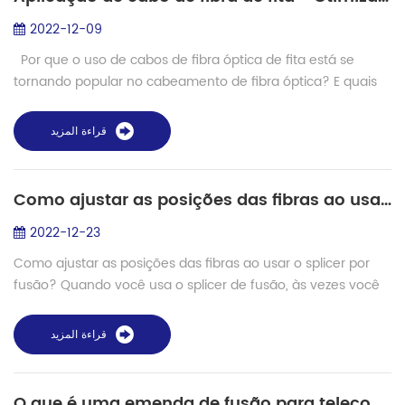
2022-12-09
Por que o uso de cabos de fibra óptica de fita está se
tornando popular no cabeamento de fibra óptica? E quais
são as vantagens dos cabos de fita? Vamos descobrir as
diferenças entre o cabo de ...
قراءة المزيد
Como ajustar as posições das fibras ao usar o splicer por fusão?
2022-12-23
Como ajustar as posições das fibras ao usar o splicer por
fusão? Quando você usa o splicer de fusão, às vezes você
pode encontrar as posições da fibra deslocadas. Como
resolver este problema? Abaixo e...
قراءة المزيد
O que é uma emenda de fusão para telecomunicações de fibra óptica